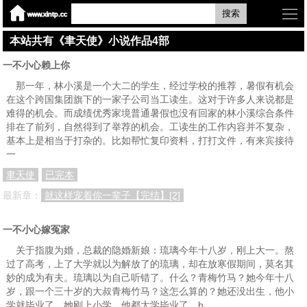
搜索
本站共有《聿天使》小说作品4部
一不小心赖上你
那一年，林小溪是一个大二的学生，经过学校的推荐，暑假有机会
在这个跨国集团旗下的一家子公司当工读生。这对于许多人来说都是
难得的机会。而成绩优秀家境普通暑假也没有回家的林小溪综合条件
排在了前列，自然得到了举荐的机会。工读生的工作内容并不复杂，
基本上是相当于打杂的。比如帮忙复印资料，打打文件，有来宾接待
一
聿天使
已完本
最新章：
就这样宠着你一辈子【完结】[2]
一不小心嫁冤家
关于指腹为婚，总裁的隐婚新娘：琉璃今年十八岁，刚上大一。熬
过了高考，上了大学就以为解放了的琉璃，却在放寒假期间，莫名其
妙的成为有夫。琉璃以为自己听错了。什么？青梅竹马？她今年十八
岁，跟一个三十岁的大叔青梅竹马？这怎么算的？她还没出生，他小
学就毕业了。她刚上小学，他都大学毕业了。b