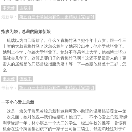
聿天使
连载中
最新章：
第五百三十章因为有你，更精彩【完结[2]
指腹为婚，总裁的隐婚新娘
琉璃以为自己听错了。什么？青梅竹马？她今年十八岁，跟一个三
十岁的大叔青梅竹马？这怎么算的？她还没出生，他小学就毕业了。
她刚上小学，他都大学毕业了。她好不容易考上大学，他都博士毕业
混社会几年了。这算是哪门子的青梅竹马啊？这还不是最雷人的！更
雷人的居然是他们还曾经指腹为婚！等一下—她跟他相差十二岁，怎
么
聿天使
连载中
最新章：
第五百三十章因为有你，更精彩【完结[2]
一不小心爱上总裁
这是一篇关于腹黑冷峻总裁和迷糊可爱小助理的温馨搞笑暖文—第
一次见面，她对他说—我们结婚吧！他扫了。一不小心爱上总裁,孽缘
啊孽缘那一年，林小溪是一个大二的学生，经过学校的推荐，暑假有
机会在这个跨国集团旗下的一家子公司当工读生。舒悫鹉琻这对于许