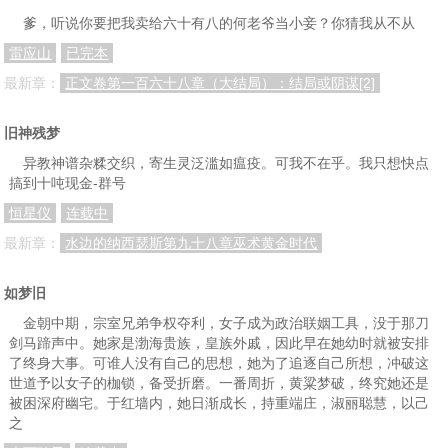
爹，听说你要把我卖给六十有八的何老爷当小妾？你猜我从不从
雷应山
已完本
最新章：
正文卷第一百六十八章（大结局）：结局或阴谋[2]
旧神残梦
异教神谱杂糅交织，寄生灵泛滥如瘟疫。可我不在乎。我只想快点
搞到十吨现金-群号
恒星仪
连载中
最新章：
水边的纳西瑟斯第九十八章巫术黄金时代
如梦旧
金朝中期，宗室兄弟争权夺利，女子成为政治联姻工具，没于那刀
剑马蹄声中。她家是渤海贵族，皇族外戚，因此早在她幼时就被安排
了终身大事。可谁人没有自己的思想，她为了追逐自己所想，冲破这
世道予以女子的枷锁，备受折磨。一番周折，黄粱梦破，终究她还是
被困深府幽宅。于红墙内，她日渐成长，持重端庄，淑丽聪慧，以己
之