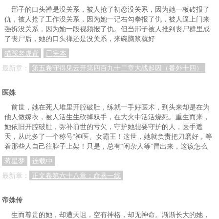
邢子的口头禅是没关系，被人抢了初恋没关系，因为她一板砖报了
仇，被人抢了工作没关系，因为她一记右勾拳报了仇，被人逼上门来
强拆没关系，因为她一段视频报了仇。但当邢子被人推到丧尸群里成
了丧尸后，她的口头禅还是没关系，来碗脑浆就好
猫踩老虎背
已完本
最新章：
第五卷守得见云开第四百九十二章大战起因（番外十四）
医姝
前世，她在死人堆里开腔破肚，练就一手好医术，到头来却是在为
他人做嫁衣，被人活生生砍掉双手，在大火中活活烧死。重生而来，
她依旧开腔破肚，弥补前世的亏欠，守护她想要守护的人，医手遮
天，从此多了一个称号“神医、女霸王！这世，她就负责把刀磨好，等
着那些人自己往脖子上架！只是，总有“闲杂人等”冒出来，这该怎么
蒋星梦
连载中
最新章：
正文卷第六十八章：命悬一线
帝姝传
生而尊贵的她，却遭天诅，空有神格，却无神命。渐渐长大的她，