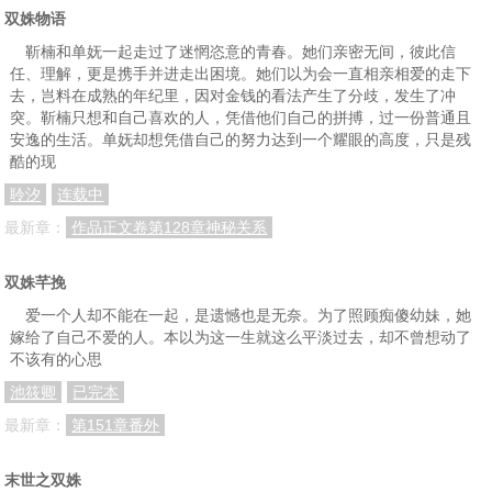
双姝物语
靳楠和单妩一起走过了迷惘恣意的青春。她们亲密无间，彼此信
任、理解，更是携手并进走出困境。她们以为会一直相亲相爱的走下
去，岂料在成熟的年纪里，因对金钱的看法产生了分歧，发生了冲
突。靳楠只想和自己喜欢的人，凭借他们自己的拼搏，过一份普通且
安逸的生活。单妩却想凭借自己的努力达到一个耀眼的高度，只是残
酷的现
聆汐
连载中
最新章：
作品正文卷第128章神秘关系
双姝芊挽
爱一个人却不能在一起，是遗憾也是无奈。为了照顾痴傻幼妹，她
嫁给了自己不爱的人。本以为这一生就这么平淡过去，却不曾想动了
不该有的心思
池筱卿
已完本
最新章：
第151章番外
末世之双姝