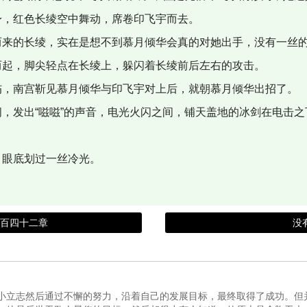
，红色长绫空中舞动，席卷印飞宇而去。
来的长绫，实在是想不到慕月倾华会真的对她出手，没有一丝
起，脚尖轻点在长绫上，躲闪着长绫前后左右的攻击。
，南宫靳见慕月倾华与印飞宇对上后，就朝慕月倾华出招了。
，发出“嗞嗞”的声音，电光火闪之间，铺天盖地的冰剑在电击之
眼底划过一丝冷光。
一百四十二章
没
小立志然后通过不懈的努力，沿着自己的发展目标，最终取得了成功。但