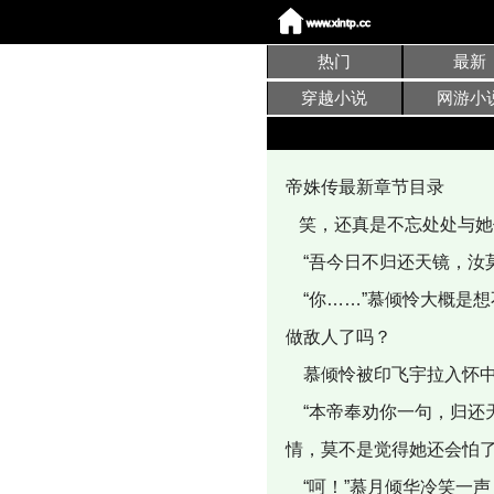
热门
最新
穿越小说
网游小
帝姝传最新章节目录
笑，还真是不忘处处与她
“吾今日不归还天镜，汝
“你……”慕倾怜大概是
做敌人了吗？
慕倾怜被印飞宇拉入怀中
“本帝奉劝你一句，归还
情，莫不是觉得她还会怕
“呵！”慕月倾华冷笑一