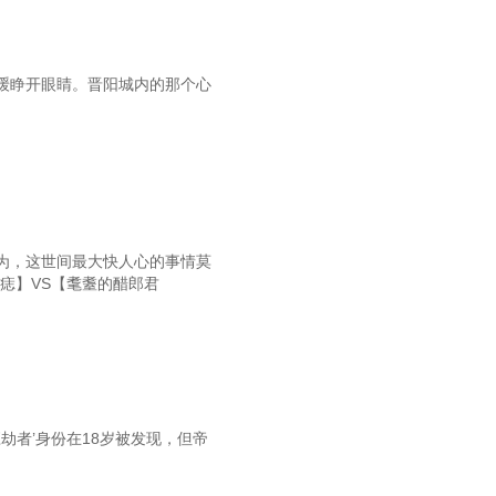
缓睁开眼睛。晋阳城内的那个心
为，这世间最大快人心的事情莫
痣】VS【耄耋的醋郎君
劫者’身份在18岁被发现，但帝