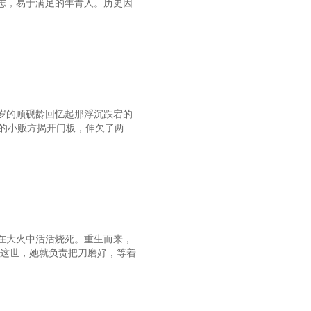
志，易于满足的年青人。历史因
岁的顾砚龄回忆起那浮沉跌宕的
的小贩方揭开门板，伸欠了两
在大火中活活烧死。重生而来，
！这世，她就负责把刀磨好，等着