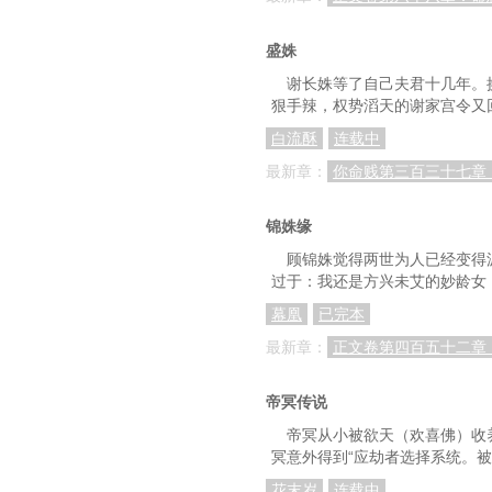
盛姝
谢长姝等了自己夫君十几年。
狠手辣，权势滔天的谢家宫令又
白流酥
连载中
最新章：
你命贱第三百三十七章
锦姝缘
顾锦姝觉得两世为人已经变得
过于：我还是方兴未艾的妙龄女
幕凰
已完本
最新章：
正文卷第四百五十二章
帝冥传说
帝冥从小被欲天（欢喜佛）收养
冥意外得到“应劫者选择系统。
花末岁
连载中