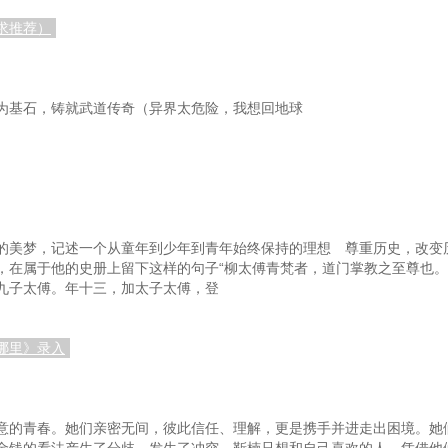
求推荐）
为基石，铸就武道传奇（异界太危险，我想回地球
的美梦，记述一个从童年到少年到青年始终保持的理想 尊重历史，改
，在属于他的史册上留下这样的句子“柳太傅青梵者，道门掌教之至尊也
九子太傅。年十三，加太子太傅，登
哪里》录入
意的青春。她们亲密无间，彼此信任、理解，更是携手并进走出困境。她