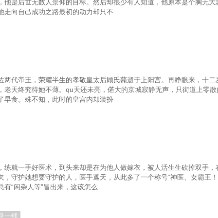
，他是后世无数人景仰的目标。然后却很少有人知道，他原本是个胸无大
他走向自己成功之路最初的动力却只不
佐两代帝王，荣耀半生的孝敬皇太后顾氏薨逝于上阳宫。再睁眼来，十二
，老天终究待她不薄。qu天还未亮，偌大的京城寂静无声，只街道上零散
了早食。殊不知，此时的皇宫内却装扮
，练就一手好医术，到头来却是在为他人做嫁衣，被人活生生砍掉双手，
欠，守护她想要守护的人，医手遮天，从此多了一个称号“神医、女霸王
有“闲杂人等”冒出来，这该怎么
悬一线