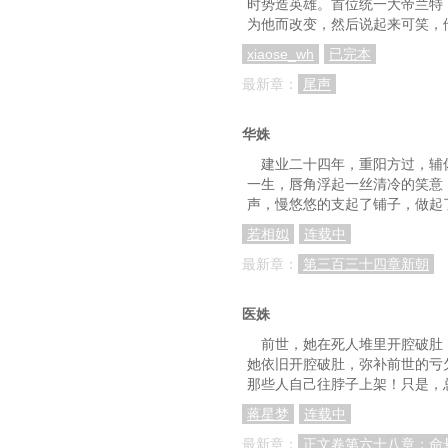
时势造英雄。首位统一大帝兰特
为他而改变，然后说起来可笑，
xiaose_wh
已完本
最新章：
尾声
华姝
建业二十四年，重阳方过，辅
一生，唇角浮起一丝清冷的笑意
声，慢悠悠的支起了铺子，做起
若相姒
连载中
最新章：
第三百三十四章新朝
医姝
前世，她在死人堆里开腔破肚
她依旧开腔破肚，弥补前世的亏
那些人自己往脖子上架！只是，总
蒋星梦
连载中
最新章：
正文卷第六十八章：命