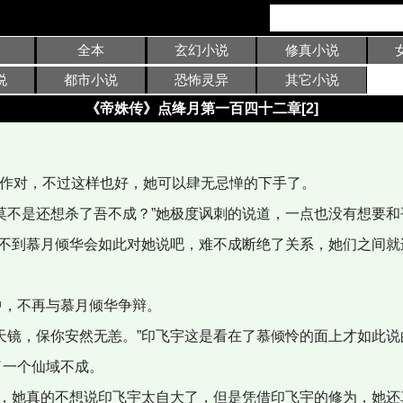
全本
玄幻小说
修真小说
说
都市小说
恐怖灵异
其它小说
《帝姝传》点绛月第一百四十二章[2]
作对，不过这样也好，她可以肆无忌惮的下手了。
莫不是还想杀了吾不成？”她极度讽刺的说道，一点也没有想要和
想不到慕月倾华会如此对她说吧，难不成断绝了关系，她们之间就
，不再与慕月倾华争辩。
天镜，保你安然无恙。”印飞宇这是看在了慕倾怜的面上才如此说
了一个仙域不成。
声，她真的不想说印飞宇太自大了，但是凭借印飞宇的修为，她还