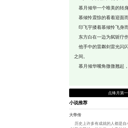
慕月倾华一个唯美的转身
慕倾怜震惊的看着迎面而
印飞宇搂着慕倾怜飞身而
东方白在一边为弑斩疗伤
他手中的雷粼剑雷光闪闪
之间。
慕月倾华嘴角微微翘起，
点绛月第
小说推荐
大帝传
历史上许多有成就的人都是自