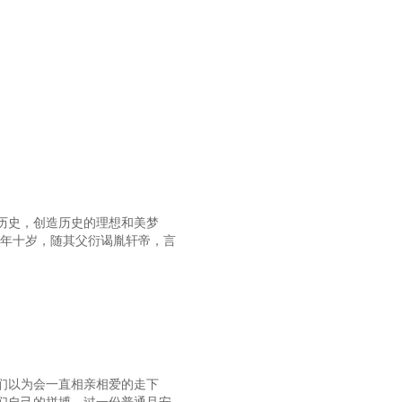
变历史，创造历史的理想和美梦
。年十岁，随其父衍谒胤轩帝，言
们以为会一直相亲相爱的走下