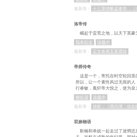
最新章：
十三章情断孟婆亭 （
洛帝传
崛起于蛮荒之地，以天下英豪
我本狂生
连载中
最新章：
正文卷第五章震惊
帝师传奇
这是一个，寄托在时空轮回里
所以，让一个素性风过无痕的人
行睿敏，胤轩帝大悦之，使为皇
柳折眉
连载中
最新章：
诗歌：《周总理，你在
双姝物语
靳楠和单妩一起走过了迷惘恣