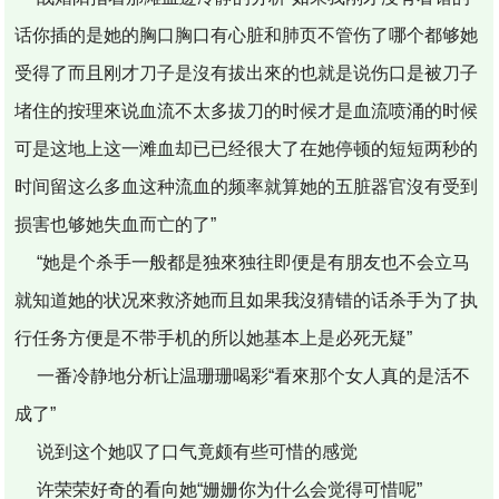
话你插的是她的胸口胸口有心脏和肺页不管伤了哪个都够她
受得了而且刚才刀子是沒有拔出來的也就是说伤口是被刀子
堵住的按理來说血流不太多拔刀的时候才是血流喷涌的时候
可是这地上这一滩血却已已经很大了在她停顿的短短两秒的
时间留这么多血这种流血的频率就算她的五脏器官沒有受到
损害也够她失血而亡的了”
“她是个杀手一般都是独來独往即便是有朋友也不会立马
就知道她的状况來救济她而且如果我沒猜错的话杀手为了执
行任务方便是不带手机的所以她基本上是必死无疑”
一番冷静地分析让温珊珊喝彩“看來那个女人真的是活不
成了”
说到这个她叹了口气竟颇有些可惜的感觉
许荣荣好奇的看向她“姗姗你为什么会觉得可惜呢”