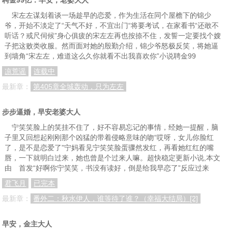
宋左左谋划着谈一场趁早的恋爱，作为生活在同个屋檐下的锦少
爷，开始不淡定了“天气不好，不宜出门“将要考试，在家看书“还敢不
听话？戒尺伺候”身心俱疲的宋左左再也按捺不住，发誓一定要找个嫂
子把这败类收服。然而面对她的殷勤介绍，锦少爷怒极反笑，将她逼
到墙角“宋左左，难道这么久你就看不出我喜欢你”小说聘金99
凉荒谣
连载中
最新章：
第405章全城轰动，只为左左
步步逼婚，早安老婆大人
宁笑笑脸上的笑挂不住了，好不容易忘记的事情，经她一提醒，脑
子里又回想起刚刚那个凶猛的带着侵略意味的吻“哎呀，女儿你脸红
了，是不是恋爱了”宁妈看见宁笑笑脸蛋骤然发红，再看她红红的嘴
唇，一下就明白过来，她也曾是个过来人嘛。超快稳定更新小说,本文
由 首发“好啊你宁笑笑，书没有读好，倒是给我早恋了”反应过来
君飞月
已完本
最新章：
番外二：秋水伊人，谁等待了谁？（幸福大结局）[2]
早安，金主大人