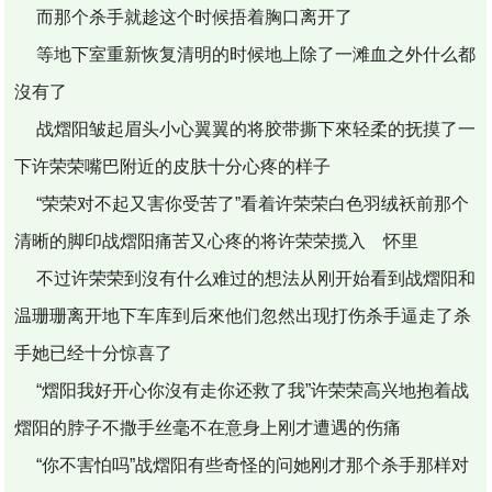
而那个杀手就趁这个时候捂着胸口离开了
等地下室重新恢复清明的时候地上除了一滩血之外什么都
沒有了
战熠阳皱起眉头小心翼翼的将胶带撕下來轻柔的抚摸了一
下许荣荣嘴巴附近的皮肤十分心疼的样子
“荣荣对不起又害你受苦了”看着许荣荣白色羽绒袄前那个
清晰的脚印战熠阳痛苦又心疼的将许荣荣揽入 怀里
不过许荣荣到沒有什么难过的想法从刚开始看到战熠阳和
温珊珊离开地下车库到后來他们忽然出现打伤杀手逼走了杀
手她已经十分惊喜了
“熠阳我好开心你沒有走你还救了我”许荣荣高兴地抱着战
熠阳的脖子不撒手丝毫不在意身上刚才遭遇的伤痛
“你不害怕吗”战熠阳有些奇怪的问她刚才那个杀手那样对