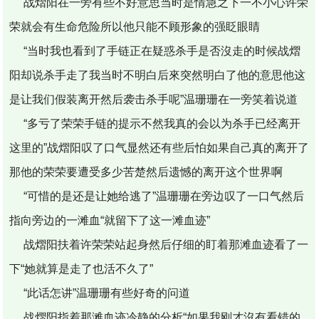
战熠阳在一旁有些不好意思当时是情急之下一不小心许荣
荣就会有生命危险所以他只能不顾形象的强眨眼睛
“当时我也看到了手链正在疑惑杀手是否沒走的时候战熠
阳却说杀手走了我当时不明白后來突然明白了他的意思他这
是让我们假装离开然后袭击杀手呢”温珊珊在一旁笑着说道
“多亏了荣荣手链的提示不然我真的会以为杀手已经离开
这里的”战熠阳叹了口气显然还有些后怕如果自己真的离开了
那他的荣荣要遭受多少苦楚然后遗憾的离开这个世界啊
“可惜的是还是让她给逃了”温珊珊在旁边叹了一口气然后
指向旁边的一滩血“就留下了这一滩血迹”
战熠阳扶着许荣荣站起身然后仔细的盯着那滩血迹看了一
下“她就算是走了也活不久了”
“此话怎讲”温珊珊有些好奇的问道
战熠阳指着那滩血迹冷静的分析“如果我刚才沒有看错的