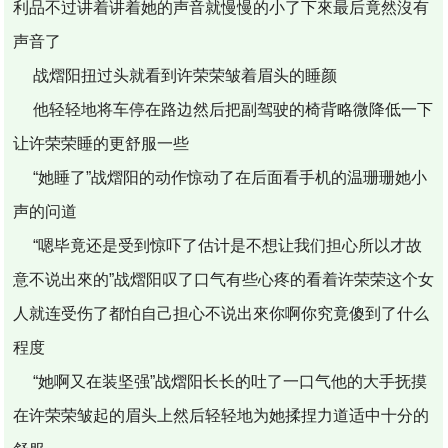
利品不过讲着讲着她的声音就慢慢的小了下來最后竟然沒有
声音了
战熠阳扭过头就看到许荣荣皱着眉头的睡颜
他轻轻地将车停在路边然后把副驾驶的椅背略微降低一下
让许荣荣睡的更舒服一些
“她睡了”战熠阳的动作惊动了在后面看手机的温珊珊她小
声的问道
“嗯毕竟还是受到惊吓了估计是不想让我们担心所以才故
意不说出來的”战熠阳叹了口气有些心疼的看着许荣荣这个女
人就连受伤了都怕自己担心不说出來你啊你究竟傻到了什么
程度
“她啊又在装坚强”战熠阳长长的吐了一口气他的大手抚摸
在许荣荣皱起的眉头上然后轻轻地为她揉捏力道适中十分的