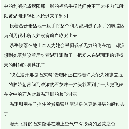
中的利润托战熠阳那一脚的福杀手猛然间使不了太多力气所
以被温珊珊轻松地抢过來了利刃
接着温珊珊猛地一反手将整个利刃都刺进了杀手的胸膛因
为利刃很小所以并沒有鲜血嘭溅出來
杀手跌落在地上本以为她会晕倒或者无力的倒在地上却沒
想到她竟然咬着牙对着温珊珊撒了一把粉末在温珊珊躲避粉
末的时候闪身逃跑了
“快点退开那是石灰粉”战熠阳正在抱着许荣荣为她撕去脸
上的胶带忽然问到浓浓的石灰味一抬头就看到了一大把飞舞
在空中的石灰对着温珊珊的脸飞过來
温珊珊用袖子掩住脸然后猛地厕过身体算是堪堪的躲过去
了
漫天飞舞的石灰撒落在地上空气中有淡淡的迷蒙之色