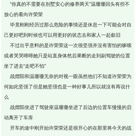
“你真的不需要在别墅安心的修养两天”温珊珊回头有些不
放心的看向许荣荣
毕竟刚刚经历过那么危险的事情还是休息一下可能会对自
己更好吧到时候也可以用更好的状态去和家人一起叙旧
不过出乎意料的是许荣荣这一次很坚强并沒有害怕的哆嗦
或者哭哭啼啼她只是站直身体然后果断的走到副驾驶的位置
坐了进去“走吧不怕”
战熠阳和温珊珊无奈的对视一眼虽然他们不知道许荣荣为
何如此坚强了但是她坚强也是一种好事儿所以就沒有再说什
么
战熠阳坐进了驾驶座温珊珊坐进了后边的位置车慢慢的启
动离开了车库
开车的途中刚开始许荣荣还是很开心的在那里将今天的战