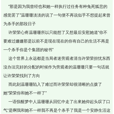
“那是因为我曾经也和她一样执行过任务有种兔死狐悲的
感觉罢了”温珊珊淡淡的说了一句便不再说似乎不想提起來曾
为杀手的那段日子
许荣荣心疼温珊珊所以只能想了又想最后安慰她道“你不
要难过姗姗那是以前不是现在现在的你有自己的生活不再是
一个杀手你是个集团的秘书”
这个世界上永远都是当局者迷旁观者清当许荣荣担忧东西
沒办法完好的分配的时候作为旁观者的温珊珊只要一句话就
让许荣荣找到了方向
而此刻温珊珊陷入了难过而许荣荣却很清晰的点拨了
她“荣荣你和她不一样了”
一语惊醒梦中人温珊珊从回忆中走了出來她仰起头叹了口
气“是啊我和她不一样我不再是个杀手了我是一个安静生活这