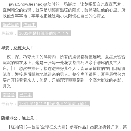
=java:ShowJieshao)gt幼时的一场绑架，让楚昭阳自此夜夜恶梦，
直到顾念的出现，就像是明媚而温暖的阳光，陡然洒进他的心里。所
以他要牢牢地，牢牢地把她这颗小太阳锁在自己的心房之
恍若晨曦
连载中
最新章：
1003你是打算跟他复合了？
早安，总统大人！
夜，深。巧夺天工的洋房内，所有的摆设都价值连城。夏星辰昏昏
沉沉的躺在床上。这是一张每一处花纹都由巧匠亲手雕琢的复古大
床。门，忽然被推开，接连进来好几个人，皆恭恭敬敬的在门口站得
笔直，迎接最后踩着地毯进来的男人。整个房间很黑，夏星辰很努力
要睁开眼看看来人，但是，只能浑浑噩噩见到一个高大挺拔的身影。
月光
南音音
已完本
最新章：
1841.第1841章时光掩埋的情深（59）
隐婚老公，晚上见！
【红袖读书—首届“全球征文大赛】参赛作品】她脱胎换骨归来，第