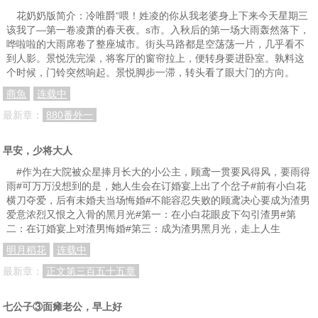
花奶奶版简介：冷唯爵“喂！姓凌的你从我老婆身上下来今天星期三
该我了—第一卷凌萧的春天夜。s市。入秋后的第一场大雨轰然落下，
哗啦啦的大雨席卷了整座城市。街头马路都是空荡荡一片，几乎看不
到人影。景悦洗完澡，将客厅的窗帘拉上，便转身要进卧室。孰料这
个时候，门铃突然响起。景悦脚步一滞，转头看了眼大门的方向。
商魚
连载中
最新章：
880番外一
早安，少将大人
#作为在大院被众星捧月长大的小公主，顾鸢一贯要风得风，要雨得
雨#可万万没想到的是，她人生会在订婚宴上出了个岔子#前有小白花
横刀夺爱，后有未婚夫当场悔婚#不能容忍失败的顾鸢决心要成为渣男
爱意浓烈又恨之入骨的黑月光#第一：在小白花眼皮下勾引渣男#第
二：在订婚宴上对渣男悔婚#第三：成为渣男黑月光，走上人生
明月稻花
连载中
最新章：
正文第三百五十五章
七公子③面瘫老公，早上好