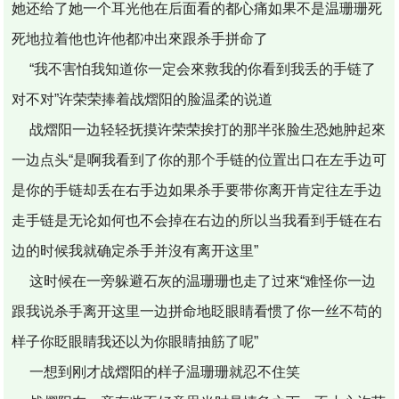
她还给了她一个耳光他在后面看的都心痛如果不是温珊珊死
死地拉着他也许他都冲出來跟杀手拼命了
“我不害怕我知道你一定会來救我的你看到我丢的手链了
对不对”许荣荣捧着战熠阳的脸温柔的说道
战熠阳一边轻轻抚摸许荣荣挨打的那半张脸生恐她肿起來
一边点头“是啊我看到了你的那个手链的位置出口在左手边可
是你的手链却丢在右手边如果杀手要带你离开肯定往左手边
走手链是无论如何也不会掉在右边的所以当我看到手链在右
边的时候我就确定杀手并沒有离开这里”
这时候在一旁躲避石灰的温珊珊也走了过來“难怪你一边
跟我说杀手离开这里一边拼命地眨眼睛看惯了你一丝不苟的
样子你眨眼睛我还以为你眼睛抽筋了呢”
一想到刚才战熠阳的样子温珊珊就忍不住笑