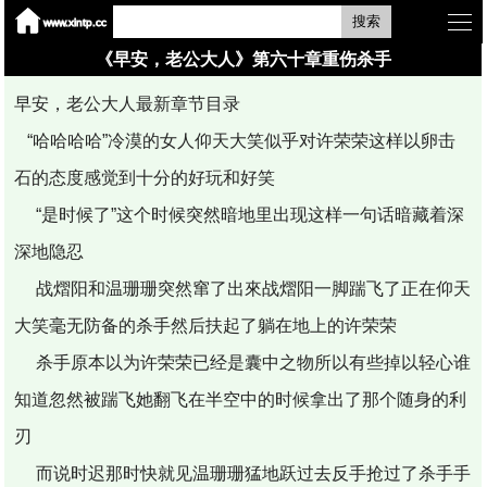
搜索
《早安，老公大人》第六十章重伤杀手
早安，老公大人最新章节目录
“哈哈哈哈”冷漠的女人仰天大笑似乎对许荣荣这样以卵击
石的态度感觉到十分的好玩和好笑
“是时候了”这个时候突然暗地里出现这样一句话暗藏着深
深地隐忍
战熠阳和温珊珊突然窜了出來战熠阳一脚踹飞了正在仰天
大笑毫无防备的杀手然后扶起了躺在地上的许荣荣
杀手原本以为许荣荣已经是囊中之物所以有些掉以轻心谁
知道忽然被踹飞她翻飞在半空中的时候拿出了那个随身的利
刃
而说时迟那时快就见温珊珊猛地跃过去反手抢过了杀手手