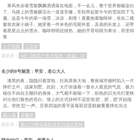
寒风夹杂着雪絮飘飘洒洒落在地面，不一会儿，整个世界都被染白
了。马路上的雪被碾压出一道道车辙，车轮带起脏兮兮的雪泥四下飞
溅。这是今年的第一场雪，冰凉，刺骨！唐夏抱着咖啡杯，坐在二楼
窗前农家小娘子。她穿着一件米色的毛呢外套，及肩的长发上，还带
着星星点点的雪水。咖啡明明还很热，她的手背却因为寒冷，而变得
青
公子轻歌
已完本
最新章：
449【暗恋十年大结局（前篇）[2]
名少的8号魅宠：早安，老公大人
漆黑的夜，隐隐闪着雷电，狂风席卷大地，整座城市顿时陷入一片
狰狞之中。战家别墅。此刻，大厅弥漫着一股令人窒息的气息，极力
稳住不由自主颤抖的身体，大气都不敢喘一下…炽热的日光吊灯更映
衬出他们脸色的苍白。墙上的古式挂钟不适宜地‘蹬，蹬，蹬’开始报
点。突然‘彭’一声。芬香四溢的香芋蓝莓双层蛋糕被重重摔在光洁
易小易
连载中
最新章：
第1179章你真的没见过战北罙吗
聘金99亿：早安，老婆大人