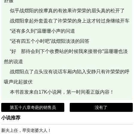
舒服
似乎战熠阳的按摩真的有效果许荣荣的眉头真的松开了
战熠阳拿起外套盖在了许荣荣的身上这才转过身继续开车
“还有多久到”温珊珊小声的问道
“还有四五个小时吧”战熠阳淡淡的回答
“好 那待会到下个收费站的时候我來接替你”温珊珊也淡
然的说道
战熠阳点了点头沒有说话车厢内陷入安静只有许荣荣的呼
吸声此起披伏
本书首发来自17K小说网，第一时间看正版内容！
第五十八章奇葩的销售员
没有了
小说推荐
新夫上任，早安老婆大人！