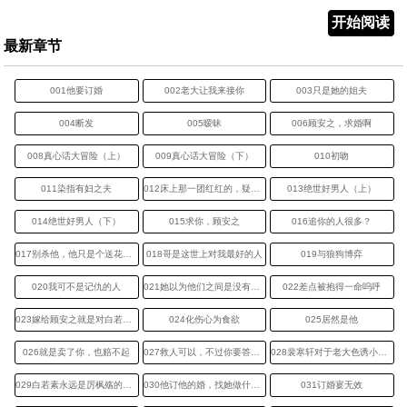
开始阅读
最新章节
001他要订婚
002老大让我来接你
003只是她的姐夫
004断发
005暧昧
006顾安之，求婚啊
008真心话大冒险（上）
009真心话大冒险（下）
010初吻
011染指有妇之夫
012床上那一团红红的，疑似是血？
013绝世好男人（上）
014绝世好男人（下）
015求你，顾安之
016追你的人很多？
017别杀他，他只是个送花的快递
018哥是这世上对我最好的人
019与狼狗博弈
020我可不是记仇的人
021她以为他们之间是没有秘密的
022差点被抱得一命呜呼
023嫁给顾安之就是对白若素最大的打击
024化伤心为食欲
025居然是他
026就是卖了你，也赔不起
027救人可以，不过你要答应我一件事
028裴寒轩对于老大色诱小MM的行为，表示鄙视
029白若素永远是厉枫殇的老大
030他订他的婚，找她做什么？
031订婚宴无效