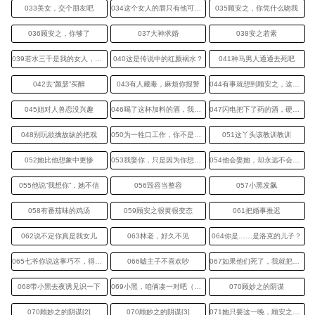
033美女，交个朋友吧
034这个女人的唇只有他可以碰
035顾安之，你凭什么吻我
036顾安之，你够了
037大神求婚
038安之若素
039若水三千是我的女人，想娶她？先赢我
040这是传说中的红颜祸水？
041种马男人通通去死吧
042去“颜瑟”买醉
043有人藏毒，麻烦你报警
044有事就想到顾安之，这是坏毛病，得改
045姐对人兽恋没兴趣
046喝了这杯加料的酒，我立刻放你们走
047闪电把下了药的酒，硬灌进了白若素的嘴里
048别玩欲擒故纵的把戏
050为一牲口工作，你不是作践自己吗？
051这丫头该教训教训
052她比他想象中更惨
053我娶你，只是因为你想结婚
054他会娶她，却永远不会爱她
055他说“我想你”，她不信
056毁容当整容
057小黑发飙
058有番茄味的鸡汤
059顾安之很黄很变态
061把婚事推迟
062说不定你真是我女儿
063林老，好久不见
064你是……是洛克的儿子？
065七爷你说这事巧不，得罪你的丫头……正好是我家的
066嘘主子不喜欢吵
067如果他们死了，我就把你送给墨澄
068带小黑去夜诱见识一下
069小黑，咱俩凑一对吧（上架公告）
070顾妙之的阴谋
070顾妙之的阴谋[2]
070顾妙之的阴谋[3]
071她只要这一晚，顾安之真正属于她的一个晚上