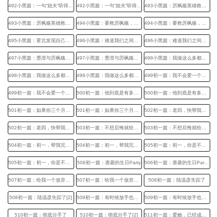
492小黑篇：一句“姐夫”听得厉枫殇心情大好
492小黑篇：一句“姐夫”听得厉枫殇心情大好[2]
493小黑篇：厉枫殇英雄救美挡子弹
493小黑篇：厉枫殇英雄救美挡子弹[2]
494小黑篇：要救厉枫殇，只能求墨澄
494小黑篇：要救厉枫殇，只能求墨澄[2]
495小黑篇：霍北发现自己被人跟踪了多年
496小黑篇：难道我们之间的情份还不如一株草吗？
496小黑篇：难道我们之间的情份还不如一株草吗？[2]
497小黑篇：墨澄与厉枫殇的赌局
497小黑篇：墨澄与厉枫殇的赌局[2]
498小黑篇：我做这么多都是为了霍北（8000+完）
498小黑篇：我做这么多都是为了霍北（8000+完）[2]
498小黑篇：我做这么多都是为了霍北（8000+完）[3]
499初一篇：我不会爱一个能力不如我的男人
499初一篇：我不会爱一个能力不如我的男人[2]
500初一篇：他到底是有多糟，居然会被当成乞丐
500初一篇：他到底是有多糟，居然会被当成乞丐[2]
501初一篇：如果你三个月内追到初一，让我做什么都可以
501初一篇：如果你三个月内追到初一，让我做什么都可以[2]
502初一篇：老四，快帮我把初一找出来
502初一篇：老四，快帮我把初一找出来[2]
503初一篇：不想后悔就给我滚
503初一篇：不想后悔就给我滚[2]
504初一篇：初一，帮我完成任务吧
504初一篇：初一，帮我完成任务吧[2]
505初一篇：初一，你是不是受伤了？
505初一篇：初一，你是不是受伤了？[2]
506初一篇：唐菱的生日Party
506初一篇：唐菱的生日Party[2]
507初一篇：给我一个放弃的理由
507初一篇：给我一个放弃的理由[2]
508初一篇：陆温彦失踪了
508初一篇：陆温彦失踪了[2]
509初一篇：有时候放手也是一种爱
509初一篇：有时候放手也是一种爱[2]
510初一篇：彻底分手了
510初一篇：彻底分手了[2]
511初一篇：爱她，已经成了生命中不可缺少的部分（第一更7000+）