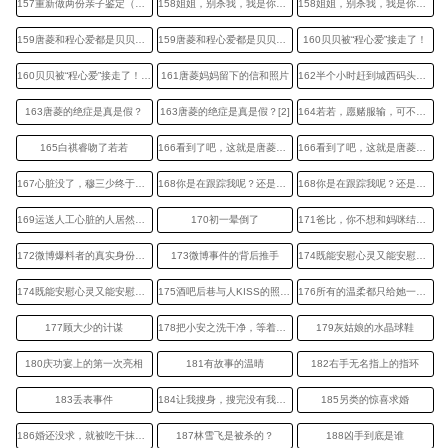
157重新做两份亲子鉴定（必看，看完请留言7000+）[2]
158姐姐，别杀我，我是你妹妹呀！
158姐姐，别杀我，我是你妹妹呀！[2]
159唐菱和程心爱都是贝贝的亲生妈咪？！
159唐菱和程心爱都是贝贝的亲生妈咪？！[2]
160贝贝被“程心爱”接走了！
160贝贝被“程心爱”接走了！[2]
161唐菱妈妈留下的信和照片
162半个小时赶到城西码头，否则就准备给你儿子收尸吧！
163唐菱的绝症是真是假？
163唐菱的绝症是真是假？[2]
164若若，愿赌服输，可不能这么赖皮！
165白祺睿吻了若若
166看到了吧，这就是唐菱的心脏！
166看到了吧，这就是唐菱的心脏！[2]
167心脏没了，穆三少终于发飙了
168你是在跟踪我呢？还是在保护我？
168你是在跟踪我呢？还是在保护我？[2]
169运送人工心脏的人居然是她？
170初一晕倒了
171爸比，你不想和妈咪结婚吗？（第一更，开始宠了哦）
172微博爆料者的真实身份（二更完毕）
173微博事件的背后推手
174既能安慰心灵又能安慰身体的人（二更4000+）
174既能安慰心灵又能安慰身体的人（二更4000+）[2]
175酒吧后巷与人KISS的照片曝光
176所有的温柔都只给她一个人
177顾大少的计谋
178把小安之洗干净，等着你来吃（四更完毕）
179灰姑娘的水晶球鞋
180庆功宴上的第一次亮相
181有故事的温晴
182右手无名指上的指环
183丢表事件
184让我搜身，搜完没有我就信她（二更精彩必看）
185另类的惊喜求婚
186婚还没求，就被吃干抹净了（二更甜蜜必看）
187林雪飞是被杀的？
188凶手到底是谁