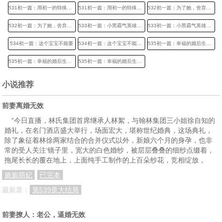
531初一篇：用初一的特殊体质来做实验（7000+）
531初一篇：用初一的特殊体质来做实验（7000+）[2]
532初一篇：为了她，舍弃全世界（7000+）
532初一篇：为了她，舍弃全世界（7000+）[2]
533初一篇：小黑霸气英雄救美（欢欢乐乐会客串12000+）
533初一篇：小黑霸气英雄救美（欢欢乐乐会客串12000+）[3]
534初一篇：这个宝宝不能要
534初一篇：这个宝宝不能要[2]
535初一篇：幸福的婚后生活（全本完）
535初一篇：幸福的婚后生活（全本完）[2]
535初一篇：幸福的婚后生活（全本完）[3]
小说推荐
前妻离婚无效
“今日直播，林氏集团首席继承人林絮，与翰林集团三小姐徐自知的
婚礼，在名门酒店盛大举行，场面宏大，堪称世纪婚典，这场典礼，
除了象征着林徐两家结合的合并仪式以外，新娘六个月的身孕，也非
常的受人关注‘镜子里，宽大的白色婚纱，被层层叠叠的细纱点缀着，
拖尾长长的覆在地上，上面纯手工制作的上百朵纱花，竞相绽放，
旖旎萌妃
已完本
最新章：
第539章大结局
前妻撩人：老公，逼婚无效