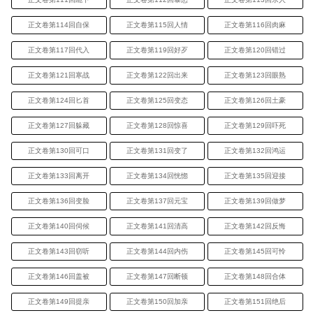
正文卷第114回自保
正文卷第115回人情
正文卷第116回肉麻
正文卷第117回代入
正文卷第119回好歹
正文卷第120回错过
正文卷第121回寒战
正文卷第122回出来
正文卷第123回眼熟
正文卷第124回匕首
正文卷第125回变态
正文卷第126回土豪
正文卷第127回躲藏
正文卷第128回惊喜
正文卷第129回吓死
正文卷第130回可口
正文卷第131回变了
正文卷第132回鸿运
正文卷第133回离开
正文卷第134回恍惚
正文卷第135回迎接
正文卷第136回变脸
正文卷第137回元宝
正文卷第139回做梦
正文卷第140回伺候
正文卷第141回清高
正文卷第142回反悔
正文卷第143回窃听
正文卷第144回内伤
正文卷第145回可怜
正文卷第146回盖被
正文卷第147回断顿
正文卷第148回合体
正文卷第149回提亲
正文卷第150回加亲
正文卷第151回绝后