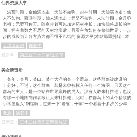
仙界资源大亨
洪荒时期，金仙满地走；天仙不如狗。封神时期，天仙满地走；仙
人不如狗。西游时期，仙人满地走；元婴不如狗。末法时期，金丹称
老祖；元婴可称王。随身带着可以加速药材生长；加快仙兽成长的空
间，拥有着数之不尽的天材地宝后，且看主角如何在修仙世界；一步
步的成长为让各方势力都不得不巴结的‘资源大亨(本站郑重提醒：本
大湿请留步
连载中
最新章：
第三百二十二章结局[3]
美女请留步
某年，某月，某曰。某个大洋的某一个群岛。这些群岛被建设的
十分好，不过，这个群岛，却是未曾被标入任何一个海图，只因这个
群岛的主人，是一位站在世界巅峰的男人。没有人敢来打扰他，也没
有哪一个地图制作者敢让人来打扰他。此时，在群岛上的某个精致的
小木屋里头“钢镚啊，过来一下“老爸，干嘛”一个看着十多岁的少年
老施
连载中
最新章：
王小二传第五章聚宝坑[2]