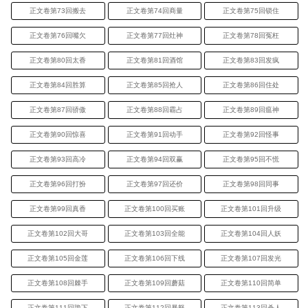
正文卷第73回搬去
正文卷第74回商量
正文卷第75回锁住
正文卷第76回嘴欠
正文卷第77回灶神
正文卷第78回冤枉
正文卷第80回太香
正文卷第81回酒馆
正文卷第83回发疯
正文卷第84回胜算
正文卷第85回抢人
正文卷第86回住处
正文卷第87回骄傲
正文卷第88回霸占
正文卷第89回瘟神
正文卷第90回惊喜
正文卷第91回动手
正文卷第92回怪事
正文卷第93回高冷
正文卷第94回双赢
正文卷第95回不慌
正文卷第96回打扮
正文卷第97回还价
正文卷第98回同事
正文卷第99回真香
正文卷第100回买账
正文卷第101回升级
正文卷第102回大哥
正文卷第103回全能
正文卷第104回人妖
正文卷第105回金莲
正文卷第106回下线
正文卷第107回发光
正文卷第108回棘手
正文卷第109回蘑菇
正文卷第110回简单
正文卷第111回跪下
正文卷第112回暴怒
正文卷第113回杀人