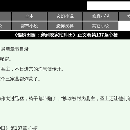
全本
玄幻小说
修真小说
说
都市小说
恐怖灵异
其它小说
《锦绣田园：穿到农家忙种田》正文卷第137章心梗
田最新章节目录
秘密。
县主，不日进京的消息便传开。
个三家营都炸蒙了。
作太过迅猛，椅子都带翻了，“柳瑜被封为县主，圣上还让他们进
》第137章 心梗