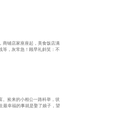
，商铺店家座座起，美食饭店满
线等，灰常急！顾早礼斜笑：不
富。捡来的小相公一路科举，状
小生最幸福的事就是娶了娘子，望