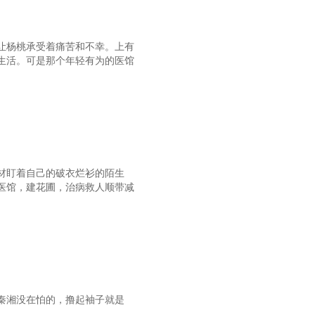
让杨桃承受着痛苦和不幸。上有
生活。可是那个年轻有为的医馆
材盯着自己的破衣烂衫的陌生
医馆，建花圃，治病救人顺带减
秦湘没在怕的，撸起袖子就是