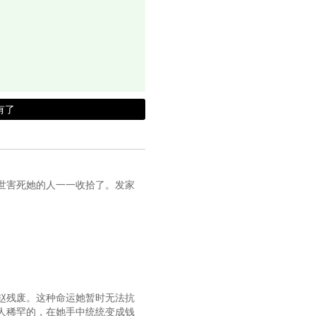
有了
世害死她的人一一收拾了。发家
赵残废。这种命运她暂时无法抗
人稀罕的，在她手中统统变成钱