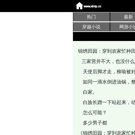
热门
最新
穿越小说
网游小
锦绣田园：穿到农家忙种
三家营并不大，也没什么
天使后脚才走，柳瑜被封
如同一滴水倒进油锅，整
白家。
白族长蹭一下站起来，动
怎么可能？
多少男子都
《锦绣田园：穿到农家忙种田