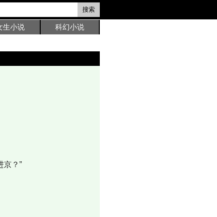
搜索
女生小说
科幻小说
京？”