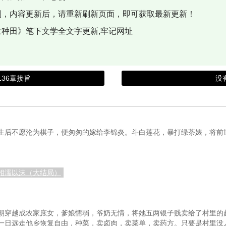
，内容更新后，请重新刷新页面，即可获取最新更新！
种田》笔下文学全文字更新,牢记网址
136章接旨
没
生后不愿沦为棋子，便匆匆的嫁给李锦炎。斗白莲花，暴打绿茶婊，将前
相濡以沫（大结局）
朝穿越成农家庶女，爹娘懦弱，爷奶无情，将她五两银子贱卖给了村里的
一日远走他乡恢复自由，种菜，卖卤肉，卖菜单，卖药方。只要是村里没