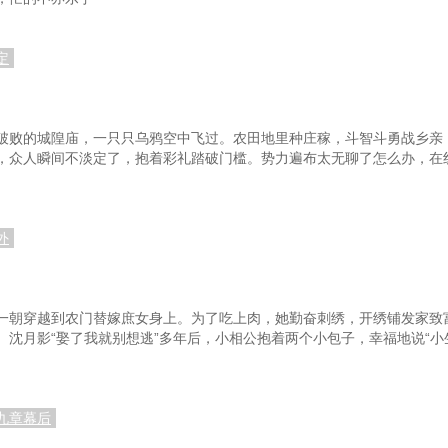
定
破败的城隍庙，一只只乌鸦空中飞过。农田地里种庄稼，斗智斗勇战乡亲
，众人瞬间不淡定了，抱着彩礼踏破门槛。势力遍布太无聊了怎么办，在
外
一朝穿越到农门替嫁庶女身上。为了吃上肉，她勤奋刺绣，开绣铺发家致
。沈月影“娶了我就别想逃”多年后，小相公抱着两个小包子，幸福地说“
九章幕后