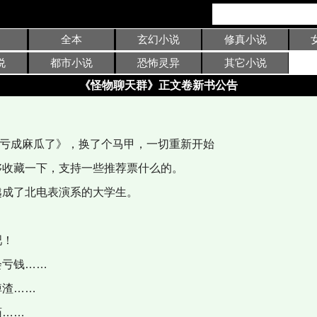
全本
玄幻小说
修真小说
说
都市小说
恐怖灵异
其它小说
《怪物聊天群》正文卷新书公告
亏成麻瓜了》，换了个马甲，一切重新开始
收藏一下，支持一些推荐票什么的。
成了北电表演系的大学生。
吧！
亏钱……
渣……
药……