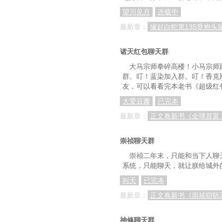
望川见月
连载中
最新章：
缘起白蛇第135章抱头
诸天红包聊天群
大马宗师拳碎高楼！小马宗师
群。叮！蓝染加入群。叮！香克
友，可以看看完本老书《超级红
大爱豆瓣
已完本
最新章：
正文卷新书《全球首富
崇祯聊天群
崇祯二年末，只能和当下人聊
系统，只能聊天，就让朕给城外
叫天
已完本
最新章：
正文卷新书《崇祯窃听
神修聊天群