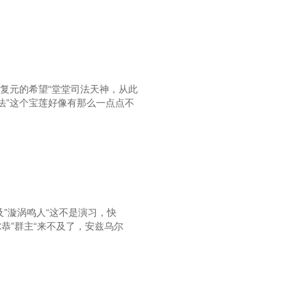
复元的希望“堂堂司法天神，从此
法”这个宝莲好像有那么一点点不
及”漩涡鸣人“这不是演习，快
尔恭”群主“来不及了，安兹乌尔