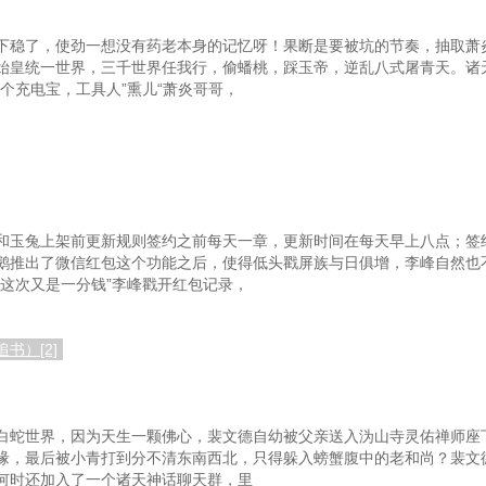
下稳了，使劲一想没有药老本身的记忆呀！果断是要被坑的节奏，抽取萧
始皇统一世界，三千世界任我行，偷蟠桃，踩玉帝，逆乱八式屠青天。诸
个充电宝，工具人”熏儿“萧炎哥哥，
和玉兔上架前更新规则签约之前每天一章，更新时间在每天早上八点；签
鹅推出了微信红包这个功能之后，使得低头戳屏族与日俱增，李峰自然也
，这次又是一分钱”李峰戳开红包记录，
书）[2]
白蛇世界，因为天生一颗佛心，裴文德自幼被父亲送入沩山寺灵佑禅师座
缘，最后被小青打到分不清东南西北，只得躲入螃蟹腹中的老和尚？裴文
何时还加入了一个诸天神话聊天群，里