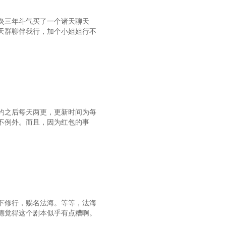
炎三年斗气买了一个诸天聊天
天群聊伴我行，加个小姐姐行不
约之后每天两更，更新时间为每
不例外。而且，因为红包的事
下修行，赐名法海。等等，法海
德觉得这个剧本似乎有点糟啊。