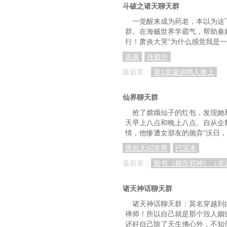
斗破之诸天聊天群
一觉醒来成为药老，本以为这
群。在海贼世界学霸气，帮助秦
行！萧炎大哭“为什么感觉我是一
高展
连载中
最新章：
第1章漩涡鸣人参上
仙界聊天群
抢了嫦娥仙子的红包，发现她
天早上八点和晚上八点。自从企
情，他惨遭女朋友的抛弃“沃日
黑岩天问本尊
已完本
最新章：
新书《都市邪神》（求追
诸天神话聊天群
诸天神话聊天群：莫名穿越到
禅师！所以自己就是那个毁人姻
还好自己除了天生佛心外，不知