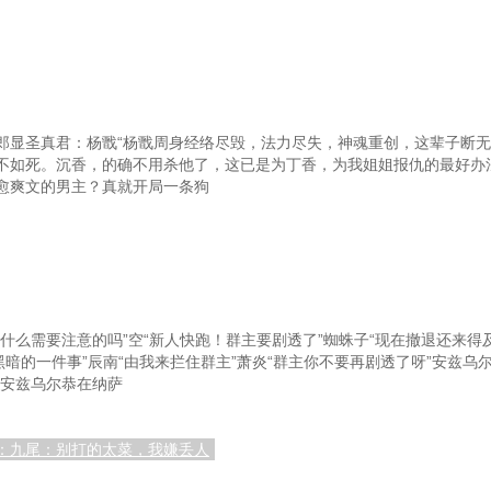
郎显圣真君：杨戬“杨戬周身经络尽毁，法力尽失，神魂重创，这辈子断无
不如死。沉香，的确不用杀他了，这已是为丁香，为我姐姐报仇的最好办
愈爽文的男主？真就开局一条狗
什么需要注意的吗”空“新人快跑！群主要剧透了”蜘蛛子“现在撤退还来得
黑暗的一件事”辰南“由我来拦住群主”萧炎“群主你不要再剧透了呀”安兹乌
，安兹乌尔恭在纳萨
：九尾：别打的太菜，我嫌丢人