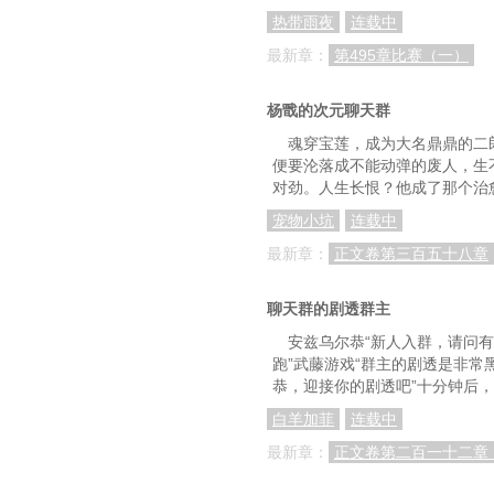
热带雨夜
连载中
最新章：
第495章比赛（一）
杨戬的次元聊天群
魂穿宝莲，成为大名鼎鼎的二
便要沦落成不能动弹的废人，生
对劲。人生长恨？他成了那个治
宠物小坑
连载中
最新章：
正文卷第三百五十八章
聊天群的剧透群主
安兹乌尔恭“新人入群，请问有
跑”武藤游戏“群主的剧透是非常
恭，迎接你的剧透吧”十分钟后
白羊加菲
连载中
最新章：
正文卷第二百一十二章