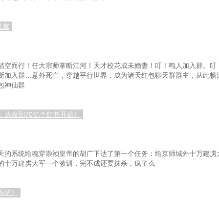
鼠窜
踏空而行！任大宗师掌断江河！天才校花成未婚妻！叮！鸣人加入群。叮
斯加入群…意外死亡，穿越平行世界，成为诸天红包聊天群群主，从此畅
包神仙群
：从收到70亿个红包开始》
天的系统给魂穿崇祯皇帝的胡广下达了第一个任务：给京师城外十万建虏
的十万建虏大军一个教训，完不成还要抹杀，疯了么
系统》