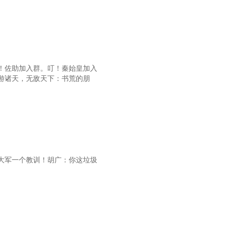
！佐助加入群。叮！秦始皇加入
游诸天，无敌天下：书荒的朋
大军一个教训！胡广：你这垃圾