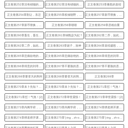
正文卷第252章没有硝烟的战火！
正文卷第252章没有硝烟的战火！[2]
正文卷第253章暴怒的袁绍
正文卷第254章割让，东迁
正文卷第255章权倾朝野，丞相霸权
正文卷第257章新币替换，夜入深宫
正文卷第257章新币替换，夜入深宫[2]
正文卷第258章啧啧
正文卷第259章丞相自重
正文卷第260章畜生，畜生呐！（求订阅，晚了，订不了……）
正文卷第261章纳甄宓为妃？
正文卷第262章二乔，如此生活，夫复何求
正文卷第262章二乔，如此生活，夫复何求[2]
正文卷第263章诞子，洛神
正文卷第264章袁绍盛怒，甄宓入宫？
正文卷第265章悲痛欲绝的袁熙，交趾士燮的打算
正文卷第265章悲痛欲绝的袁熙，交趾士燮的打算[2]
正文卷第266章得意的刘璋，会见甄宓
正文卷第266章得意的刘璋，会见甄宓[2]
正文卷第267章不要脸的丞相亲验甄宓
正文卷第267章不要脸的丞相亲验甄宓[2]
正文卷第268章要变天的荆州
正文卷第268章要变天的荆州[2]
正文卷第269章
正文卷第270章未卜先知？辞官绣允
正文卷第270章未卜先知？辞官绣允[2]
正文卷第271章怼！气煞！
正文卷第271章怼！气煞！[2]
正文卷第272章举世震惊！
正文卷第272章举世震惊！[2]
正文卷第273章内阁学府，三月成材
正文卷第273章内阁学府，三月成材[2]
正文卷第274章绣老师开课了，被整蒙逼的众人
正文卷第274章绣老师开课了，被整蒙逼的众人[2]
正文卷第275章“j-ing，zh-ou，荆州！”
正文卷第275章“j-ing，zh-ou，荆州！”[2]
正文卷第276章曹操的打算，攻取邪马台？[2]
正文卷第277章齐人之福，南征交州
正文卷第277章齐人之福，南征交州[2]