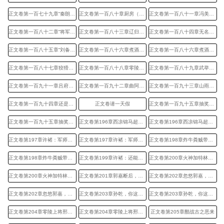
正文卷第一百七十九章“秦朗，你别乱跑，我去上个茅房”
正文卷第一百八十章厨房（求订阅）
正文卷第一百八十一章冯美人（求订阅）
正文卷第一百八十二章“将军醉了，扶下去休息”
正文卷第一百八十三章辽归，这老丈人可以，降高顺！
正文卷第一百八十四章无名骑卒（求订阅）
正文卷第一百八十五章“刘备心性坚韧，当杀！”（求订阅）
正文卷第一百八十六章煮酒论英雄，纵虎归山！（二合一）
正文卷第一百八十六章煮酒论英雄，纵虎归山！（二合一）[2]
正文卷第一百八十七章狡猾士燮！（求月票）
正文卷第一百八十八章零陵刑道荣（求订阅）
正文卷第一百八十九章武举！赵凡！
正文卷第一百九十一章吕府，上将刑道荣！（求订阅）
正文卷第一百九十二章曲阿小将，一醉方休
正文卷第一百九十三章山雨欲来，贾诩之谋（求订阅）
正文卷第一百九十四章还是婶婶好，诸葛假节钺（求）
正文卷请一天假
正文卷第一百九十五章抽奖，三胜三败论！（求订阅）
正文卷第一百九十五章抽奖，三胜三败论！（求订阅）[2]
正文卷第196章西凉锦马超（二合一，求订阅）
正文卷第196章西凉锦马超（二合一，求订阅）[2]
正文卷第197章许褚：军师尽出馊主意！（二合一，求订阅）
正文卷第197章许褚：军师尽出馊主意！（二合一，求订阅）[2]
正文卷第198章炸牛粪贼带劲（二合一，求订阅）
正文卷第198章炸牛粪贼带劲（二合一，求订阅）[2]
正文卷第199章许褚：还能不能好好玩耍了（求订阅）[2]
正文卷第200章火神加特林《求订阅》
正文卷第200章火神加特林《求订阅》[2]
正文卷第201章郭嘉断后，张绣：馋你身子[2]
正文卷第202章忽悠郭嘉，郭嘉被擒
正文卷第202章忽悠郭嘉，郭嘉被擒[2]
正文卷第203章孙乾，你这口舌备备爱呼
正文卷第203章孙乾，你这口舌备备爱呼[2]
正文卷第204章零陵上将邢道荣是也
正文卷第204章零陵上将邢道荣是也[2]
正文卷第205章酣战古之恶来