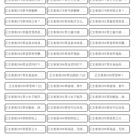
正文卷第278章书房貂蝉，南下交州
正文卷第278章书房貂蝉，南下交州[2]
正文卷第279章何惧之有？将计就计
正文卷第279章何惧之有？将计就计[2]
正文卷第280章你刚才怎么不拦着老子？[2]
正文卷第281章蠢货竟然是自己
正文卷第281章蠢货竟然是自己[2]
正文卷第282章士徽大婚，恐惧的士家父子
正文卷第282章士徽大婚，恐惧的士家父子[2]
正文卷第283章这泉水味道有点怪！
正文卷第283章这泉水味道有点怪！[2]
正文卷第284章道荣有些飘啊！
正文卷第284章道荣有些飘啊！[2]
正文卷第285章各怀鬼胎，凶兽齐出
正文卷第285章各怀鬼胎，凶兽齐出[2]
正文卷第286章这尼玛打个锤子！
正文卷第286章这尼玛打个锤子！[2]
正文卷第287章生食血肉，兀突骨叫阵
正文卷第287章生食血肉，兀突骨叫阵[2]
正文卷第288章玩阴的？[2]
正文卷第289章雷神？
正文卷第289章雷神？[2]
正文卷第290章破城，黄巾遗孤
正文卷第290章破城，黄巾遗孤[2]
正文卷第291章小女子能开能合，贾诩的震敌之计
正文卷第291章小女子能开能合，贾诩的震敌之计[2]
正文卷第292章别猴急，婶婶会
正文卷第292章别猴急，婶婶会[2]
正文卷第293章你可以休息了！
正文卷第293章你可以休息了！[2]
正文卷第294章刚而犯上，挥师南下
正文卷第294章刚而犯上，挥师南下[2]
正文卷第295章星星之火，可以燎原
正文卷第295章星星之火，可以燎原[2]
正文卷第296章虽战，无惧！九死，无悔！
正文卷第296章虽战，无惧！九死，无悔！[2]