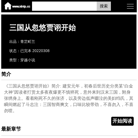
搜索
三国从忽悠贾诩开始
出品：青芷町兰
状态：已完本 20220308
类型：穿越小说
简介
《三国从忽悠贾诩开始》简介: 建安元年，初春后世历史分类某“白金
大神”因读者打赏太多夜夜爆更不慎猝死，意外来到汉末三国，附身
张绣身上。看着刚死不久的张济，以及旁边低声啜泣的美妇绉氏，其
瞬间燃起了斗志注：三国智商爽文，口味比较带劲，不喜勿入，不喜
勿喷。
开始阅读
最新章节