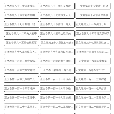
正文卷第八十二章恼羞成怒的刘表
正文卷第八十三章不是吾吹，吾早想刀劈吕布
正文卷第八十五章踏江破敌
正文卷第八十六章刘表的咆哮，那都是绣儿
正文卷第八十七章嫂夫人无恙否
正文卷第八十八章金发碧眼
正文卷第八十九章蔡瑁：我人傻了
正文卷第九十章蔡瑁：俺大姐夫？
正文卷第九十一章倒戈，刘表惊惧
正文卷第九十二章夫人安否
正文卷第九十三章这谁顶的住啊
正文卷第九十四章得意的张羡
正文卷第九十五章恼怒回军
正文卷第九十六章魏文长诛首
正文卷第九十七章奖惩性贪的魏延
正文卷第九十八章密谋美人樊氏
正文卷第九十九章密谋互相堤防
正文卷第一百章将军奴家……
正文卷第一百零三章曹操恼怒，郭嘉之谋
正文卷第一百零四章弓腰姬分封诸将
正文卷第一百零五章局势
正文卷第一百零六章鸳鸯戏水享齐人之福
正文卷上架感言：番外篇
正文卷第一百零八章“三方”会谈？
正文卷第一百零九章胡车儿：主公，袁氏母女（求正版支持）
正文卷第一百一十一章缓而行之讲武堂（求正版支持）
正文卷第一百一十三章得意曹操，奉孝之谋
正文卷第一百一十四章婶婶的幽火（求订阅）
正文卷第一百一十六章张松，法正
正文卷第一百一十七章尔虞我诈是三国（冲冲冲）
正文卷第一百一十八章仲帝喜急取丹阳
正文卷第一百一十九章徐州危，嫁女联姻
正文卷第一百二十章吕布的良苦用心
正文卷第一百二十一章要是貂蝉前来或许……
正文卷第一百二十二章吕玲绮的许诺
正文卷第一百二十四章得意水淹下邳