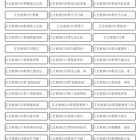
正文卷第205章酣战古之恶来[2]
正文卷第206章这抖起来真得劲
正文卷第206章这抖起来真得劲[2]
正文卷第207章叛
正文卷第208章天子口谕，诛杀曹贼
正文卷第208章天子口谕，诛杀曹贼[2]
正文卷第209章感觉人生就像到了
正文卷第210章恶斗
正文卷第201章胜负！
正文卷第212章城府极深的跑跑
正文卷第214章弘农王妃，唐姬！（求订阅）
正文卷第215章
正文卷第215章[2]
正文卷第216章尔虞我诈！唐姬南下！
正文卷第216章尔虞我诈！唐姬南下！[2]
正文卷第217章鲁肃求和，局势瞬息万变
正文卷第217章鲁肃求和，局势瞬息万变[2]
正文卷第218章替已逝去弘农王安抚……（求订阅）
正文卷第218章替已逝去弘农王安抚……（求订阅）[2]
正文卷第219章这么搞，谁顶得住？
正文卷第219章这么搞，谁顶得住？[2]
正文卷第220章“超跑加油”，归荆（求订阅）
正文卷第220章“超跑加油”，归荆（求订阅）[2]
正文卷第221章休战，求和？（求订阅）
正文卷第222章十倍效率的织布机！百步神臂弓
正文卷第222章十倍效率的织布机！百步神臂弓[2]
正文卷第223章周瑜良策，附属嫁孙仁！（求订阅）
正文卷第223章周瑜良策，附属嫁孙仁！（求订阅）[2]
正文卷第224章迎娶香香？
正文卷第224章迎娶香香？[2]
正文卷第225章以身为饵，诸葛统军[2]
正文卷第226章将计就计，釜底抽薪，荀彧的心思（求订阅）
正文卷第226章将计就计，釜底抽薪，荀彧的心思（求订阅）[2]
正文卷第227章孙策的自信，精锐之士（求订阅）
正文卷第227章孙策的自信，精锐之士（求订阅）[2]
正文卷第228章翻脸，放你一条生路
正文卷第229章这不可能！血战！
正文卷第229章这不可能！血战！[2]
正文卷第230章周郎妙计安天下（求订阅）[2]