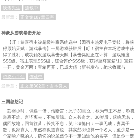
饮酒先生
连载中
最新章：
正文第187章四害
神豪从游戏暴击开始
【叮！恭喜宿主被超级神豪系统选中【因宿主热爱电子竞技，将获
得原始天赋：游戏暴击】一局游戏获胜后【叮！宿主在本场游戏中获
得了胜利，成功触发游戏暴击天赋【暴击奖励正在计算：游戏难度
SSS级、宿主表现SSS级，综合评价SSS级，获得至尊宝箱*1】宝箱
一开，黄金万两！宝箱再开，已成大佬（新书发布，跪求收藏与
忽悠小半仙
连载中
最新章：
正文第362章：吾本良人
三国忽悠记
彭羽少时，偶遇一僧，僧断言：此子30而立，欲为帝王不易，称孤
道寡不难。言毕离去，不知所踪。众人甚奇之。30岁后，落魄无名，
偶回故地，回首往昔，长笑不息，笑止凄怆曰：一事无成，妻离子
散，孤家寡人，果然称孤道寡也…其实彭羽也算一个名人，至少是一
个家喻户晓的人，确切的说虽然你不一定知道他的名字，但是你一定