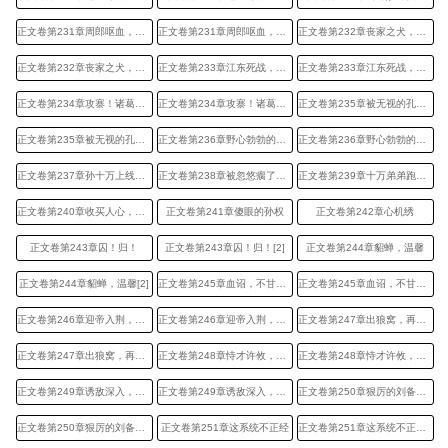
正文卷第231章周郎呕血，破寨斩将
正文卷第231章周郎呕血，破寨斩将[2]
正文卷第232章丧家之犬，一箭双雕（求订阅）
正文卷第232章丧家之犬，一箭双雕（求订阅）[2]
正文卷第233章江东死战，孙策亡（求订阅）
正文卷第233章江东死战，孙策亡（求订阅）[2]
正文卷第234章攻寨！诸葛大忽悠
正文卷第234章攻寨！诸葛大忽悠[2]
正文卷第235章被无视的孔明（求订阅）
正文卷第235章被无视的孔明（求订阅）[2]
正文卷第236章野心勃勃的孙权（求订阅）
正文卷第236章野心勃勃的孙权（求订阅）[2]
正文卷第237章孙十万上线，新币
正文卷第238章被忽悠瘸了的孙权
正文卷第239章十万弟弟跑慢点！
正文卷第240章收买人心，自投罗网的仲谋
正文卷第241章傻眼的孙权
正文卷第242章心机绣
正文卷第243章囚！归！
正文卷第243章囚！归！[2]
正文卷第244章貂蝉，温馨
正文卷第244章貂蝉，温馨[2]
正文卷第245章血诏，不甘的曹操！
正文卷第245章血诏，不甘的曹操！[2]
正文卷第246章迎帝入荆，皇后伏寿
正文卷第246章迎帝入荆，皇后伏寿[2]
正文卷第247章出狼窝，再入虎穴？
正文卷第247章出狼窝，再入虎穴？[2]
正文卷第248章恃才许攸，庸主袁绍
正文卷第248章恃才许攸，庸主袁绍[2]
正文卷第249章诱敌深入，刘备冒进
正文卷第249章诱敌深入，刘备冒进[2]
正文卷第250章狠厉的刘备，恭迎天子！
正文卷第250章狠厉的刘备，恭迎天子！[2]
正文卷第251章这系统不正经
正文卷第251章这系统不正经[2]