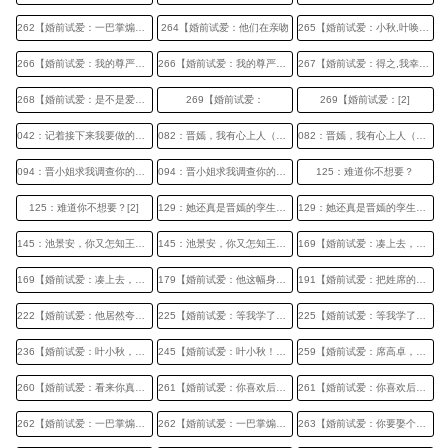
262【婚前试爱：一巴掌煽到了席高卓的脸上[2]
264【婚前试爱：他们在亲吻
265【婚前试爱：小秋,叶唤的车祸是他一手造成的,你懂么
266【婚前试爱：我的尊严和骨气已经所剩无几了,就不要再糟蹋了
266【婚前试爱：我的尊严和骨气已经所剩无几了,就不要再糟蹋了[2]
267【婚前试爱：得之,我幸；不得,我命
268【婚前试爱：是不是爱上你的人,都生不如死
269【婚前试爱：
269【婚前试爱：[2]
042：记着接下来我要做的事情，记清楚了！
082：晋嫣，我有心上人（求订）
082：晋嫣，我有心上人（求订）[3]
094：晋小姐求我调查你的老婆是谁
094：晋小姐求我调查你的老婆是谁[2]
125：难道你不想要？
125：难道你不想要？[2]
129：她还真是晋嫣的孪生姐妹？
129：她还真是晋嫣的孪生姐妹？[2]
145：池景安，你又怎知王影不是你爸的种！
145：池景安，你又怎知王影不是你爸的种！[2]
169【婚前试爱：凑上去，轻轻一吻
169【婚前试爱：凑上去，轻轻一吻[2]
179【婚前试爱：他这幅身躯，哪里她都碰了摸了亲了掐了
191【婚前试爱：把姓席的给我弄晕，再给我绑来！
222【婚前试爱：他居然夸她！
225【婚前试爱：等我学了化骨绵掌，我就去拍死他！
225【婚前试爱：等我学了化骨绵掌，我就去拍死他！[2]
236【婚前试爱：叶小秋，上了我的船，你想离开，除非我死！
245【婚前试爱：叶小秋！你不想活了，又拉着我的员工陪你赌博！
259【婚前试爱：席高卓，我真后悔爱上你！
260【婚前试爱：看来你真的很讨厌我，一心要弄死我！
261【婚前试爱：你喜欢后面是么？成全你
261【婚前试爱：你喜欢后面是么？成全你[2]
262【婚前试爱：一巴掌煽到了席高卓的脸上
262【婚前试爱：一巴掌煽到了席高卓的脸上[2]
263【婚前试爱：你要娶个乞丐都行，可叶家的就是不行