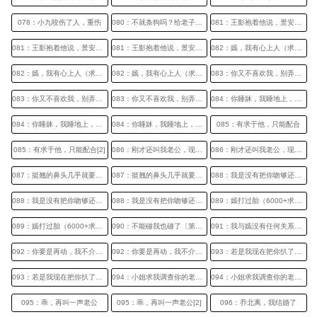
078：小九咬伤了人，重伤
080：不就条狗吗？给老子撞死它（明天上架）
081：王影抱着他说，景安，不要走（求订阅）
081：王影抱着他说，景安，不要走（求订阅）[2]
081：王影抱着他说，景安，不要走（求订阅）[3]
082：嫣，我有心上人（求订）
082：嫣，我有心上人（求订）[2]
082：嫣，我有心上人（求订）[3]
083：你又不喜欢我，别弄的像在吃醋一样
083：你又不喜欢我，别弄的像在吃醋一样[2]
083：你又不喜欢我，别弄的像在吃醋一样[3]
084：你睡牀，我睡地上，你居然要跟我谈工作？
084：你睡牀，我睡地上，你居然要跟我谈工作？[2]
084：你睡牀，我睡地上，你居然要跟我谈工作？[3]
085：有求于他，只能配合
085：有求于他，只能配合[2]
086：刚才还叫我老公，现在又直呼其名？
086：刚才还叫我老公，现在又直呼其名？[2]
087：挺翘的鼻头几乎就要挨上他的脸
087：挺翘的鼻头几乎就要挨上他的脸[2]
088：我是没有把你吻够还是怎样，这么容易脸红？
088：我是没有把你吻够还是怎样，这么容易脸红？[2]
088：我是没有把你吻够还是怎样，这么容易脸红？[3]
089：嫣打过胎（6000+求订阅）
089：嫣打过胎（6000+求订阅）[2]
090：不能碰我也碰了〔第一更〕
091：我与嫣没有任何关系，没亲过没上过
092：你要是再动，我不介意在你清醒的状态下，再办你一次
092：你要是再动，我不介意在你清醒的状态下，再办你一次[2]
093：若是我现在把你扒了，才算苟且之事
093：若是我现在把你扒了，才算苟且之事[2]
094：小姐求我调查你的老婆的谁
094：小姐求我调查你的老婆的谁[2]
095：乖，再叫一声老公
095：乖，再叫一声老公[2]
096：乔北离，我结婚了