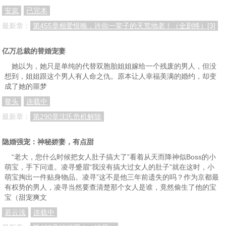
安岚
已完本
最新章：
第455章相爱恨晚，许你一辈子的天荒地老！（全剧终）[3]
亿万总裁的替婚宠妻
她以为，她只是单纯的代替双胞胎姐姐嫁给一个残废的男人，但没
想到，姐姐跟这个男人有人命之仇。原本让人幸福美满的婚约，却变
成了她的噩梦
鳌头
连载中
最新章：
第290章沈氏危机解除
隐婚强宠：神秘娇妻，有点甜
“老大，您什么时候把女人肚子搞大了”看着从天而降神似Boss的小
萌宝，手下问道。凌寻蹙眉“我没有搞大过女人的肚子”就在这时，小
萌宝掏出一件贴身物品。凌寻”这不是他三年前遗失的吗？作为京都最
有权势的男人，凌寻当然要查清楚那个女人是谁，竟然偷生了他的宝
宝（甜宠爽文
若云浅
连载中