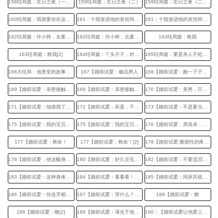
158结局篇：生日之夜（一）[2]
159结局篇：生日之夜（二）
159结局篇：生日之夜（二）[2]
160结局篇：我就要你在这里，看我和你嫂子恩爱
161：十指放进他的发丝间，不知道是要把他推开，还是要拉紧
161：十指放进他的发丝间，不知道是要把他推开，还是要拉紧[2]
162结局篇：许小帅，去废了你干爸！
162结局篇：许小帅，去废了你干爸！[2]
163结局篇：救我
163结局篇：救我[2]
164结局篇：丫头片子，对我客气点，我可是你表叔！
165结局篇：要是杀人不犯法的话，老子割了你的人头！
166大结局：池景安的故事，完[2]
167【婚前试爱：极品男人
168【婚前试爱：她一下子扑到了他的怀里
169【婚前试爱：亲密接触（一）
169【婚前试爱：亲密接触（一）[2]
170【婚前试爱：美男，只是摸一下
171【婚前试爱：他摸我了，他没摸我
172【婚前试爱：坏蛋，干嘛关我！
173【婚前试爱：不是要当我的老二么？来！
175【婚前试爱：我的宝贝妹妹，我会乖乖的
175【婚前试爱：我的宝贝妹妹，我会乖乖的[2]
176【婚前试爱：席高卓，你和畜生就差一个名字而已
177【婚前试爱：救命！
177【婚前试爱：救命！[2]
178【婚前试爱:撕裂性的疼痛，攥心入骨！
178【婚前试爱：他这幅身躯，哪里她都碰了摸了亲了掐了
180【婚前试爱：好久没见过女人，一个欧巴桑我都觉得美若天仙
182【婚前试爱：不要流泪，我会心疼（一更）
183【婚前试爱：这种身体的折磨，她受不了（二更）
184【婚前试爱：看看看！老娘让你看个够！
185【婚前试爱：同床共枕（一更）
186【婚前试爱：你连牙都不刷，你就敢亲他？
187【婚前试爱：哭什么？越哭，越让人有感觉，懂么？
188【婚前试爱：吻
188【婚前试爱：吻[2]
189【婚前试爱：薄光下他站姿笔挺又随意，侧着头看她秀美的脸庞
190：【婚前试爱让他爱上她，然后再甩了他！