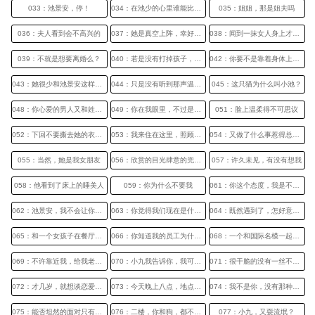
033：池景安，停！
034：在池少的心里谁能比得过晋小姐
035：姐姐，那是姐夫吗
036：夫人看到会不高兴的
037：她是真空上阵，幸好怀中抱了一个枕头
038：闻到一抹女人身上才会有的清香
039：不就是想要离婚么？
040：若是没有打掉孩子，又会是怎样的局面？
042：你要不是靠着身体上位，你住得起这么好的房子？
043：她很少和池景安这样坐在一辆车子里
044：只是没有听到那声温婉动听的大哥哥
045：这只猫为什么叫小池？
048：你心爱的男人又和姓晋的搞到一起了
049：你在我眼里，不过是一个死缠乱打的黏皮糕糖罢
051：脸上温柔得不可思议
052：下回不要撕去她的衣服，别伤害她
053：我来住在这里，照顾夫和少爷的生活起居
054：又做了什么事惹得总裁不高兴了
055：当然，她是我女朋友
056：欣赏的目光肆意的兜转在她的脸上
057：许久未见，有没有想我
058：他看到了床上的睡美人
059：你为什么不要我
061：你这个态度，我是不可能撤诉的
062：池景安，我不会让你得逞的
063：你觉得我们现在是什么关系
064：既然遇到了，怎好意思让她守空房
065：和一个女孩子在餐厅拥吻的那个？
066：你知道我的员工为什么敢煽我一个主编么？
068：一个和国际名模一起炒新闻的机会
069：不许靠近我，给我老实点
070：小九我告诉你，我可是会跆拳道的哦
071：很干脆的没有一丝不舍之感。
072：才几岁，就想谈恋爱了？
073：今天晚上八点，地点在家里的客厅，等着
074：我不是你，没有那种低智商
075：能否坦然的面对只有两个人的电梯
076：二楼，你和狗，都不得进入
077：小九，又耍流氓？