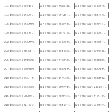
191【婚前试爱：你最好是时间久一点，不然对不起你QJ犯的罪名
192【婚前试爱：他细盯着看了几眼，脸色逐渐缓和，眸中由火气变成了幽暗
193【婚前试爱：席高卓锐利的双眸紧盯着她艳丽的唇
194【婚前试爱：老东西，我改天再来临幸你！
194【婚前试爱：老东西，我改天再来临幸你！[2]
195【婚前试爱：我不会喜欢你，至死都不会！
196【婚前试爱：席高卓的狠毒
197【婚前试爱：我们的事情到此为止！不知羞耻！
198【婚前试爱：你这个王八蛋，我还没有准备好
199【婚前试爱：叶小秋，你是不是吃假奶粉长大的？6000[2]
200【婚前试爱：就让它们咬死我好了！
201【婚前试爱：席高卓，你个老不死的，你怎么这么不要脸！
202【婚前试爱：席高卓到底对你做过什么？
202【婚前试爱：席高卓到底对你做过什么？[2]
203【婚前试爱：我们做一件快乐的事情！（5000）
203【婚前试爱：我们做一件快乐的事情！（5000）[2]
204【婚前试爱：碰不得我也碰了！
205【婚前试爱：是觉得侮辱我很有意思，还是说这样讲让你觉得有面子
205【婚前试爱：是觉得侮辱我很有意思，还是说这样讲让你觉得有面子[2]
206【婚前试爱：给我把事情闹大！
207【婚前试爱：你做我的女朋友，我养你，宠你，保护你
207【婚前试爱：你做我的女朋友，我养你，宠你，保护你[2]
208【婚前试爱：我若要她，你就保护不了她！(6000)
208【婚前试爱：我若要她，你就保护不了她！(6000)[2]
210【婚前试爱：席总，这是叶小姐送来的花
211【婚前试爱：两个人的距离越发的近，呼吸都在纠缠
212【婚前试爱：你有什么资格来替他求情？
213【婚前试爱：你非得问我来你这里的目的？
214【婚前试爱：叶唤的女朋友
215【婚前试爱：2808室，我等你!
215【婚前试爱：2808室，我等你![2]
216【婚前试爱：我这个样子，怎么回家？
217【婚前试爱：给你三天，叶小秋是活是死，看你.
218【婚前试爱：被三五个人簇拥着走来，走道里，他光芒万丈
219【婚前试爱：我不是还会让你爽么？
220【婚前试爱：家里出现了不该出现的人