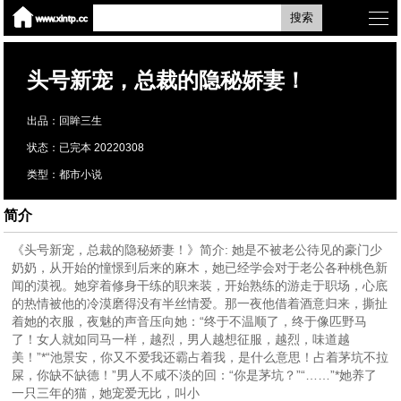
搜索
头号新宠，总裁的隐秘娇妻！
出品：回眸三生
状态：已完本 20220308
类型：都市小说
简介
《头号新宠，总裁的隐秘娇妻！》简介: 她是不被老公待见的豪门少
奶奶，从开始的憧憬到后来的麻木，她已经学会对于老公各种桃色新
闻的漠视。她穿着修身干练的职来装，开始熟练的游走于职场，心底
的热情被他的冷漠磨得没有半丝情爱。那一夜他借着酒意归来，撕扯
着她的衣服，夜魅的声音压向她：“终于不温顺了，终于像匹野马
了！女人就如同马一样，越烈，男人越想征服，越烈，味道越
美！”*“池景安，你又不爱我还霸占着我，是什么意思！占着茅坑不拉
屎，你缺不缺德！”男人不咸不淡的回：“你是茅坑？”“……”*她养了
一只三年的猫，她宠爱无比，叫小