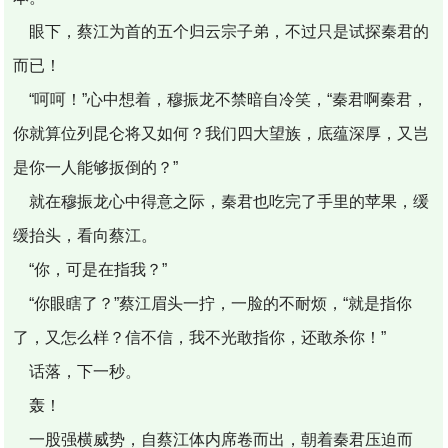
眼下，蔡江为首的五个归云宗子弟，不过只是试探秦君的
而已！
“呵呵！”心中想着，穆振龙不禁暗自冷笑，“秦君啊秦君，
你就算位列昆仑将又如何？我们四大望族，底蕴深厚，又岂
是你一人能够扳倒的？”
就在穆振龙心中得意之际，秦君也吃完了手里的苹果，缓
缓抬头，看向蔡江。
“你，可是在指我？”
“你眼瞎了？”蔡江眉头一拧，一脸的不耐烦，“就是指你
了，又怎么样？信不信，我不光敢指你，还敢杀你！”
话落，下一秒。
轰！
一股强横威势，自蔡江体内席卷而出，朝着秦君压迫而