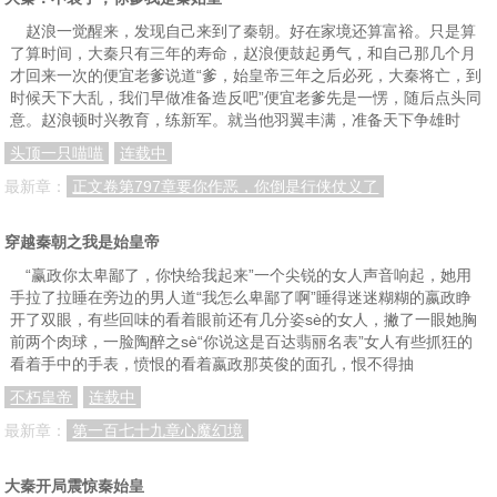
赵浪一觉醒来，发现自己来到了秦朝。好在家境还算富裕。只是算
了算时间，大秦只有三年的寿命，赵浪便鼓起勇气，和自己那几个月
才回来一次的便宜老爹说道“爹，始皇帝三年之后必死，大秦将亡，到
时候天下大乱，我们早做准备造反吧”便宜老爹先是一愣，随后点头同
意。赵浪顿时兴教育，练新军。就当他羽翼丰满，准备天下争雄时
头顶一只喵喵
连载中
最新章：
正文卷第797章要你作恶，你倒是行侠仗义了
穿越秦朝之我是始皇帝
“赢政你太卑鄙了，你快给我起来”一个尖锐的女人声音响起，她用
手拉了拉睡在旁边的男人道“我怎么卑鄙了啊”睡得迷迷糊糊的嬴政睁
开了双眼，有些回味的看着眼前还有几分姿sè的女人，撇了一眼她胸
前两个肉球，一脸陶醉之sè“你说这是百达翡丽名表”女人有些抓狂的
看着手中的手表，愤恨的看着嬴政那英俊的面孔，恨不得抽
不朽皇帝
连载中
最新章：
第一百七十九章心魔幻境
大秦开局震惊秦始皇