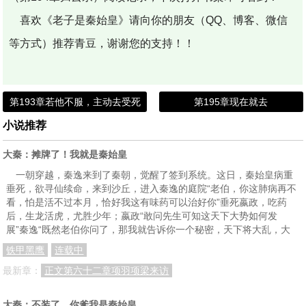
喜欢《老子是秦始皇》请向你的朋友（QQ、博客、微信
等方式）推荐青豆，谢谢您的支持！！
第193章若他不服，主动去受死
第195章现在就去
小说推荐
大秦：摊牌了！我就是秦始皇
一朝穿越，秦逸来到了秦朝，觉醒了签到系统。这日，秦始皇病重
垂死，欲寻仙续命，来到沙丘，进入秦逸的庭院“老伯，你这肺病再不
看，怕是活不过本月，恰好我这有味药可以治好你”垂死嬴政，吃药
后，生龙活虎，尤胜少年；嬴政“敢问先生可知这天下大势如何发
展”秦逸“既然老伯你问了，那我就告诉你一个秘密，天下将大乱，大
铁甲黑鹰
连载中
最新章：
正文第六十二章项羽项梁来访
大秦：不装了，你爹我是秦始皇