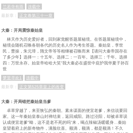
兰若寺有雨
连载中
最新章：
正文卷第三十一章
大秦：开局震惊秦始皇
林天作为历史爱好者，回到家觉醒答题屋秘境。在答题屋秘境中，
秘境会随机召唤各朝各代的历史名人作为考生答题。秦始皇，李世
民，曹操，朱元璋，隋文帝等等相继被召唤而来【请问大秦帝国存在
了多少年】选择一：十五年。选择二：一百年。选择三：千年。选择
四：万世永存。始皇帝哈哈大笑“我大秦必在盛世中庇护我华夏子孙百
世
梦里寻欢1
连载中
最新章：
正文第525章皇上的改变
大秦：开局错把秦始皇当爹
卓草穿越了，来至恢弘的秦朝。素未谋面的便宜老爹，来信说要回
家。这一年秦始皇泰山封禅结束，返回咸阳。路过泾阳，却被卓草误
认成便宜老爹“呦，这不是老不死的吗“来，喝点辣椒汤暖暖身…秦始
皇望着府上的新奇物件，满脸欣喜。额滴，额滴，都是额滴！不久