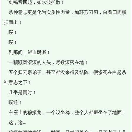
剑鸣音四起，如水波扩散！
杀神意志更是化为实质性力量，如环形刀刃，向着四周横
扫而出！
噗！
噗！
刹那间，鲜血飚溅！
一颗颗圆滚滚的人头，尽数滚落在地！
五个归云宗弟子，甚至都没来得及结阵，便惨死在白起杀
神意志之下！
几乎是同时！
噗通！
主座上的穆振龙，一个没坐稳，整个人都瘫坐在了地面！
这，这...