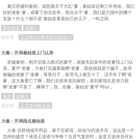
秦汉穿越到秦朝，就想着天下大乱“爹，秦始皇还剩三年寿命，我们
好好准备“爹，成事了你当皇帝，我当太子“爹，我们是六国中的哪个
支脉？什么？都不是”秦始皇看着自己的儿子，一时之间
爱吃烧卖
连载中
最新章：
正文第200章李家的阳谋[2]
大秦：开局秦始皇上门认亲
穿越秦朝，刚开启孤儿模式的夏平，就被失踪多年的老爹找上门认
亲。夏平“老爹，大秦打百越要输啊“老爹，那徐福就是个骗子，政哥
被骗的老惨了“老爹，算算日子，政哥马上都五十了，活不长了啊“老
爹，这大秦要亡了啊，我们去投奔老刘家吧，老刘家现在是潜力股
啊”老爹“不装了，摊牌了，我，你爹，秦始皇”夏平“呵tui，
喵觉
连载中
最新章：
正文卷请两天假
大秦：开局指点秦始皇
大秦:当群雄揭竿而起，诸子百家现，科技与武道并存，这会是一个
怎样的盛世？侠道王道谁与争锋？当灵气复苏时，蓝星又该何去何从