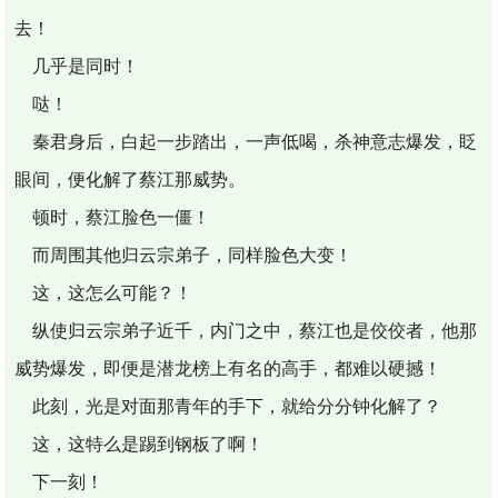
去！
几乎是同时！
哒！
秦君身后，白起一步踏出，一声低喝，杀神意志爆发，眨
眼间，便化解了蔡江那威势。
顿时，蔡江脸色一僵！
而周围其他归云宗弟子，同样脸色大变！
这，这怎么可能？！
纵使归云宗弟子近千，内门之中，蔡江也是佼佼者，他那
威势爆发，即便是潜龙榜上有名的高手，都难以硬撼！
此刻，光是对面那青年的手下，就给分分钟化解了？
这，这特么是踢到钢板了啊！
下一刻！