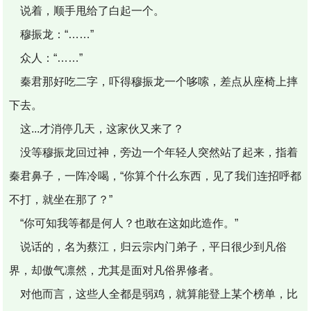
说着，顺手甩给了白起一个。
穆振龙：“……”
众人：“……”
秦君那好吃二字，吓得穆振龙一个哆嗦，差点从座椅上摔
下去。
这...才消停几天，这家伙又来了？
没等穆振龙回过神，旁边一个年轻人突然站了起来，指着
秦君鼻子，一阵冷喝，“你算个什么东西，见了我们连招呼都
不打，就坐在那了？”
“你可知我等都是何人？也敢在这如此造作。”
说话的，名为蔡江，归云宗内门弟子，平日很少到凡俗
界，却傲气凛然，尤其是面对凡俗界修者。
对他而言，这些人全都是弱鸡，就算能登上某个榜单，比