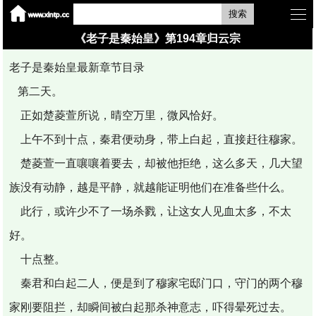
搜索
《老子是秦始皇》第194章归云宗
老子是秦始皇最新章节目录
第二天。
正如楚菱萱所说，晴空万里，微风恰好。
上午不到十点，秦君便动身，带上白起，直接赶往穆家。
楚菱萱一直嚷嚷着要去，却被他拒绝，这么多天，几大望
族没有动静，越是平静，就越能证明他们在准备些什么。
此行，或许少不了一场杀戮，让这女人见血太多，不太
好。
十点整。
秦君和白起二人，便是到了穆家宅邸门口，守门的两个穆
家刚要阻拦，却瞬间被白起那杀神意志，吓得晕死过去。