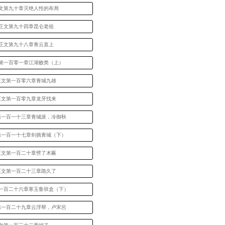
文第九十章灭绝人性的布局
正文第九十四章昆仑老祖
正文第九十八章青云直上
第一百零一章江湖败类（上）
正文第一百零六章青城九雄
正文第一百零九章龙牙找来
第一百一十三章青城派，冷御秋
第一百一十七章剑挑青城（下）
正文第一百二十章劈了木匾
正文第一百二十三章跪久了
一百二十六章寒玉鲁班盒（下）
第一百二十九章云浮帮，卢宋呂