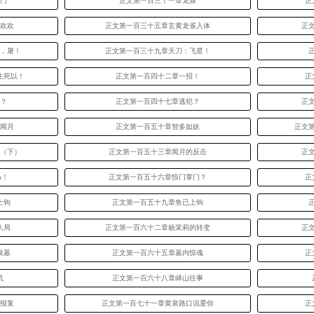
门
正文第一百三十一章龙脉
正
欢欢
正文第一百三十五章玄黄龙雀入体
正
，屠！
正文第一百三十九章天刀：飞星！
生死以！
正文第一百四十二章一招！
正
？
正文第一百四十七章逃犯？
正
闻月
正文第一百五十章智多如妖
正文
（下）
正文第一百五十三章闻月的反击
正
a！
正文第一百五十六章惊门掌门？
正
上钩
正文第一百五十九章鱼已上钩
入局
正文第一百六十二章杨茉莉的转变
正
侯墓
正文第一百六十五章墓内惊魂
正
机
正文第一百六十八章峄山往事
报复
正文第一百七十一章黄泉路口说爱你
正