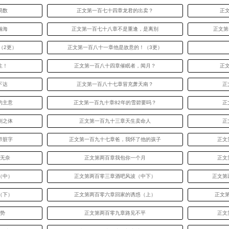
易数
正文第一百七十四章龙君的出卖？
正
瀚海
正文第一百七十八章不是重逢，是离别
正文第
（2更）
正文第一百八十一章他是故意的！（3更）
生！
正文第一百八十四章催眠者，闻月？
正
下达
正文第一百八十七章冒充萧天南？
正
的主意
正文第一百九十章82年的雪碧要吗？
正
刚之体
正文第一百九十三章天生卖命人
正
带脏字
正文第一百九十七章爸，我怀了他的孩子
正文
无奈
正文第两百章我包你一个月
正文
（中）
正文第两百零三章酒吧风波（中下）
正文第
（下）
正文第两百零六章回家的诱惑（上）
正文
势
正文第两百零九章路见不平
正文