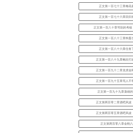
正文第一百七十三章梅花
正文第一百七十六章回归
正文第一百八十章苛刻的考核
正文第一百八十三章狗畜
正文第一百八十六章任务
正文第一百八十九章鲍欣打
正文第一百九十二章龙虎金
正文第一百九十五章骂人不
正文第一百九十九章枭雄的
正文第两百零二章酒吧风波
正文第两百零五章酒吧风波
正文第两百零八章金刚八