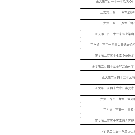
正文第二百一十一章欧凯心计
正文第二百一十四章超级
正文第二百一十八章千杯
正文第二百二十一章逼上梁山
正文第二百三十四章先天武者的价
正文第二百三十七章身份恢复
正文第二百四十章慕容江雨死了
正文第二百四十三章龙晴
正文第二百四十六章江南贺家
正文第二百四十九章正大光
正文第二百五十二章爸
正文第二百五十五章闻月再现
正文第二百五十八章无边