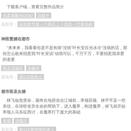
下载客户端，查看完整作品简介
优柔寡断982692
连载中
最新章：
全部章节第一千两百三十四章一巴掌拍死
神医赘婿在都市
“来来来，我看看你是不是有病“没病”叶长安目光冰冷“没病的话，那
你怎么敢来招惹我”叶长安说“动我可以，千万千万，不要招惹我亲爱
的老婆
明天没饭吃
连载中
最新章：
第625章终点
都市医圣女婿
林飞临危受命，最终在地府攻击江城前，率领苏薇、林芊芊及一些
亲信，在谛听舍弃生命的帮助下，进入魔界，刚进魔界，林飞就开始
率领人马东征西讨，在魔界打下庞大的基础
肯都
连载中
最新章：
第122章狡猾的老人